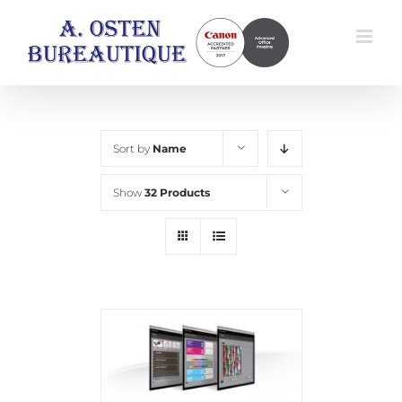
Skip
to
content
Sort by
Name
Show
32 Products