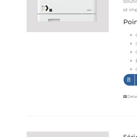
soluti
et im
Poin
Detai