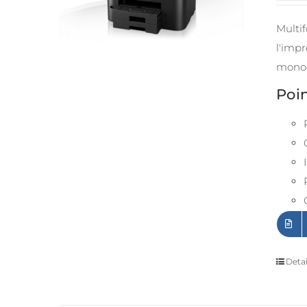
Multi
l'impr
monoc
Poin
Detai