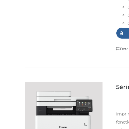
Detai
Sér
Impri
foncti