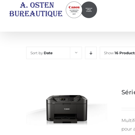
Skip
to
content
Sort by
Date
Show
16 Product
Sér
Multif
pour 