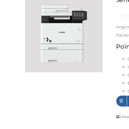
Sér
Imprim
haute
Poin
Detai