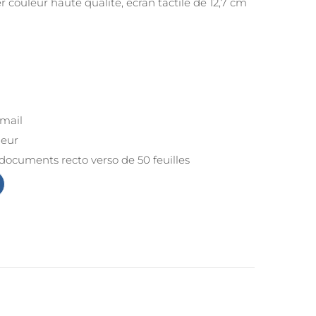
r couleur haute qualité, écran tactile de 12,7 cm
-mail
leur
documents recto verso de 50 feuilles