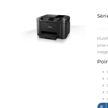
Sér
Multif
prise
intégr
Poin