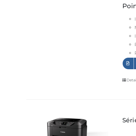
Poin
Detai
Sér