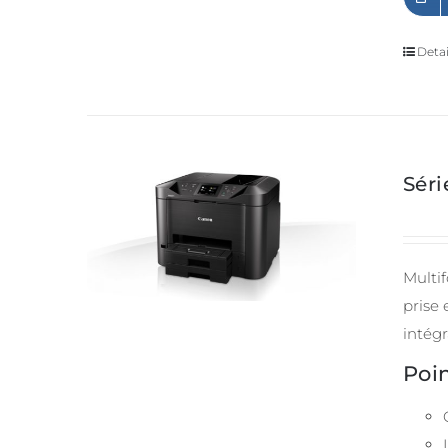
Detai
Sér
Multif
prise
intégr
Poin