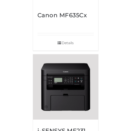
Canon MF635Cx
Details
i-SENSYS MF231