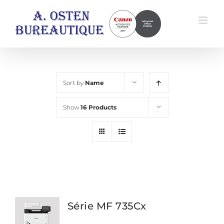
Skip
to
content
Sort by
Name
Show
16 Products
Série MF 735Cx