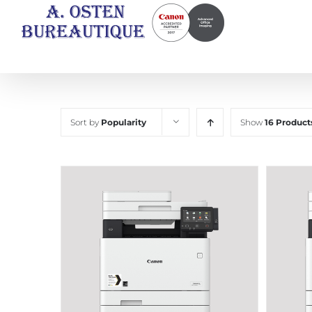
Skip
to
content
Sort by
Popularity
Show
16 Product