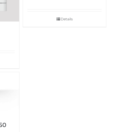
Details
50