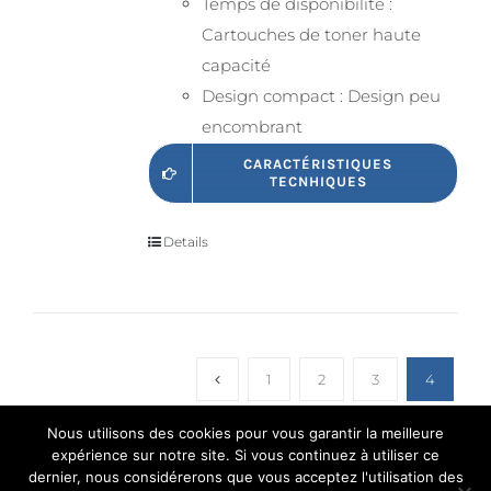
Temps de disponibilité :
Cartouches de toner haute
capacité
Design compact : Design peu
encombrant
CARACTÉRISTIQUES
TECNHIQUES
Details
1
2
3
4
Nous utilisons des cookies pour vous garantir la meilleure
expérience sur notre site. Si vous continuez à utiliser ce
dernier, nous considérerons que vous acceptez l'utilisation des